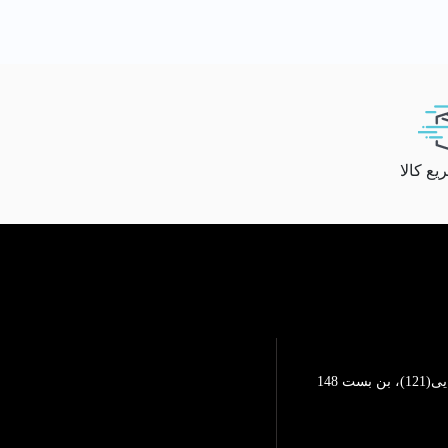
ع کالا
تهرانپارس، خیابان محمد رضایی(121)، بن بست 148