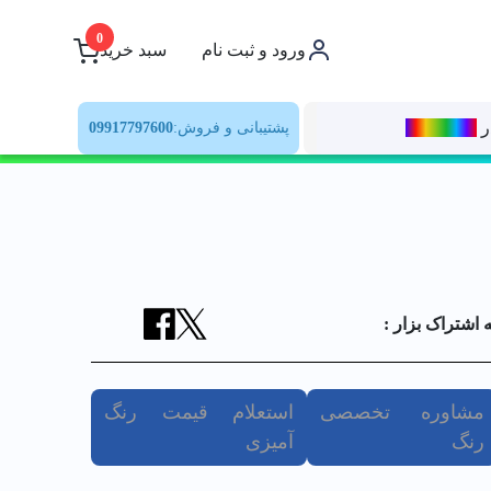
0
ورود و ثبت نام
سبد خرید
ر
رنــگ‌بازار
پشتیبانی و فروش:
09917797600
ه اشتراک بزار :
مشاوره تخصصی
استعلام قیمت رنگ
رنگ
آمیزی