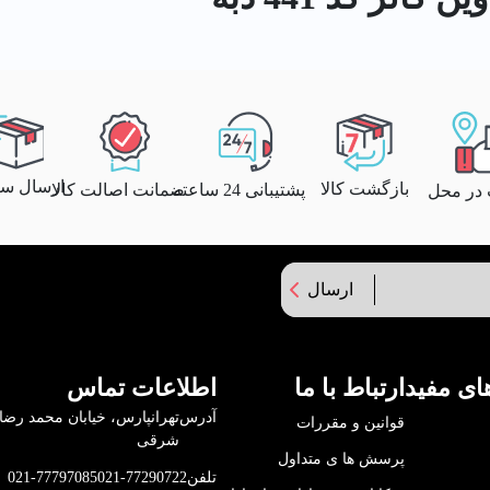
ارسال سری
بازگشت کالا
پشتیبانی 24 ساعته
ضمانت اصالت کالا
 در محل
ارسال
ای مفید
ارتباط با ما
اطلاعات تماس
آدرس
قوانین و مقررات
شرقی
پرسش ها ی متداول
تلفن
021-77290722
021-77797085