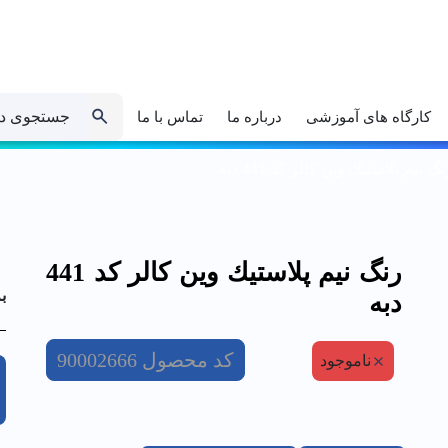
جستجوی د
کارگاه های آموزشی
درباره ما
تماس با ما
نگ نيم پلاستيك وین کالر کد 441 دبه
رنگ نيم پلاستيك وین کالر کد 441
ب
دبه
کد محصول
90002666
ناموجود