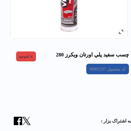
چسب سفيد پلي اورتان ویکرز 280
ناموجود
کد محصول
90002197
ه اشتراک بزار :