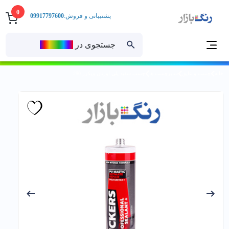
0
پشتیبانی و فروش:
09917797600
جستجوی در
رنــگ‌بازار
خانه
چسب و عایق
سایرچسب ها
چسب سفيد پلي اورتان ویکرز 280