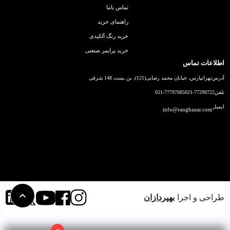
تماس باما
راهنمای خرید
خرید رنگ آلکیدی
خرید پرایمر صنعتی
اطلاعات تماس
آدرس
تهرانپارس، خیابان محمد رضایی(121)، بن بست 148 شرقی
تلفن
021-77290722
021-77797085
ایمیل
info@rangbazar.com
طراحی و اجرا
بهپردازان