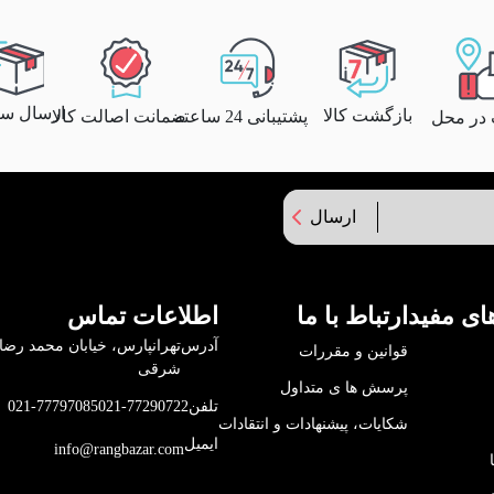
ارسال سری
بازگشت کالا
پشتیبانی 24 ساعته
ضمانت اصالت کالا
 در محل
ارسال
ای مفید
ارتباط با ما
اطلاعات تماس
آدرس
قوانین و مقررات
شرقی
پرسش ها ی متداول
تلفن
021-77290722
021-77797085
شکایات، پیشنهادات و انتقادات
ایمیل
info@rangbazar.com