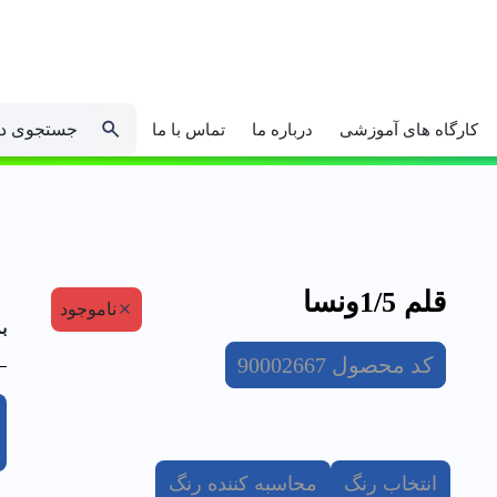
جستجوی د
کارگاه های آموزشی
درباره ما
تماس با ما
قلم 1/5ونسا
ناموجود
ب
کد محصول
90002667
انتخاب رنگ
محاسبه کننده رنگ