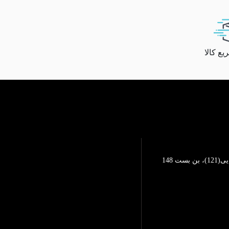
ع کالا
تهرانپارس، خیابان محمد رضایی(121)، بن بست 148