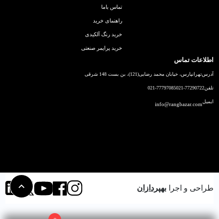
تماس باما
راهنمای خرید
خرید رنگ آلکیدی
خرید پرایمر صنعتی
اطلاعات تماس
آدرس
تهرانپارس، خیابان محمد رضایی(121)، بن بست 148 شرقی
تلفن
021-77290722
021-77797085
ایمیل
info@rangbazar.com
طراحی و اجرا
بهپردازان