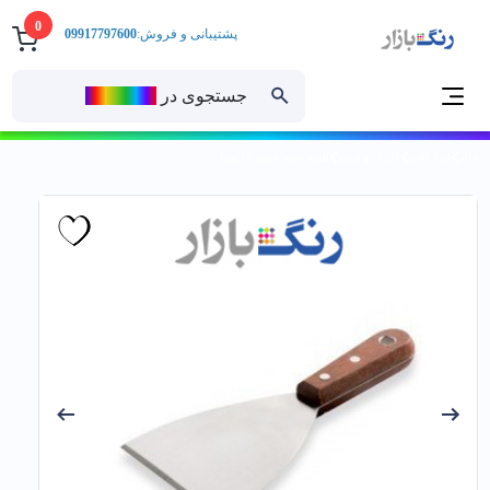
0
پشتیبانی و فروش:
09917797600
جستجوی در
رنــگ‌بازار
خانه
ابزارآلات
کاردک و لیسه
ليسه دسته چوبي 12 وندا