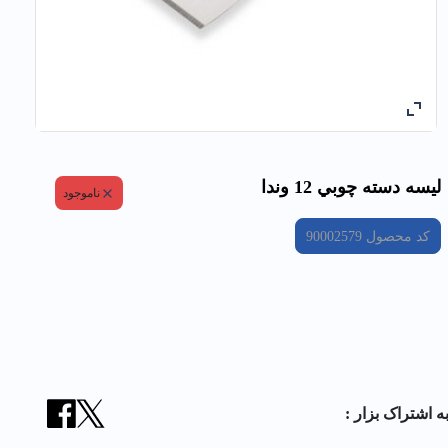
ليسه دسته چوبي 12 وندا
ناموجود
کد محصول
90002579
ه اشتراک بزار :