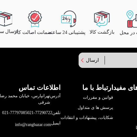
ارسال سری
بازگشت کالا
پشتیبانی 24 ساعته
ضمانت اصالت کالا
 در محل
ارسال
ای مفید
ارتباط با ما
اطلاعات تماس
آدرس
قوانین و مقررات
شرقی
پرسش ها ی متداول
تلفن
021-77290722
021-77797085
شکایات، پیشنهادات و انتقادات
ایمیل
info@rangbazar.com