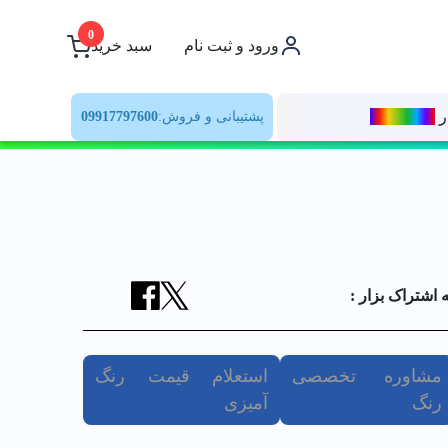
0
ورود و ثبت نام
سبد خرید
ر
رنــگ‌بازار
پشتیبانی و فروش:
09917797600
ه اشتراک بزار :
مشاوره تخصصی
استعلام قیمت رنگ
رنگ
آمیزی