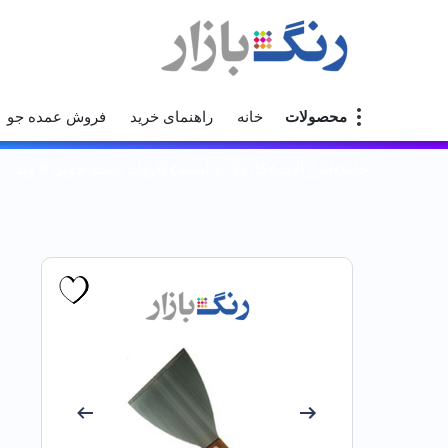
محصولات
خانه
راهنمای خرید
فروش عمده جو
خانه
ابزارآلات
کاردک و لیسه
كاردك دسته چوبي 8 وندا