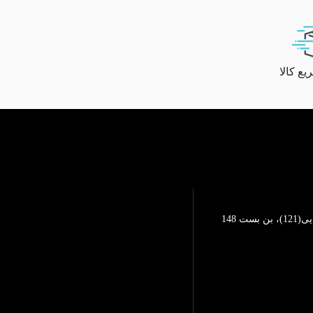
ع کالا
تهرانپارس، خیابان محمد رضایی(121)، بن بست 148