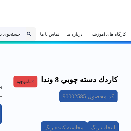
جستجوی د
کارگاه های آموزشی
درباره ما
تماس با ما
كاردك دسته چوبي 8 وندا
ناموجود
ب
کد محصول
90002585
انتخاب رنگ
محاسبه کننده رنگ