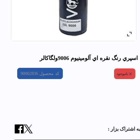
اسپري رنگ نقره اي آلومينيوم 9006ولگاكالر
کد محصول
90002836
ناموجود
ه اشتراک بزار :