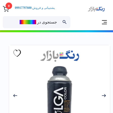
0
پشتیبانی و فروش:
09917797600
جستجوی در
رنــگ‌بازار
خانه
رنگ ساختمانی
اسپری رنگ
اسپري رنگ نقره اي آلومينيوم 9006ولگاكالر