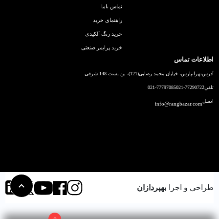
تماس باما
راهنمای خرید
خرید رنگ آلکیدی
خرید پرایمر صنعتی
اطلاعات تماس
آدرس
تهرانپارس، خیابان محمد رضایی(121)، بن بست 148 شرقی
تلفن
021-77290722
021-77797085
ایمیل
info@rangbazar.com
طراحی و اجرا
بهپردازان