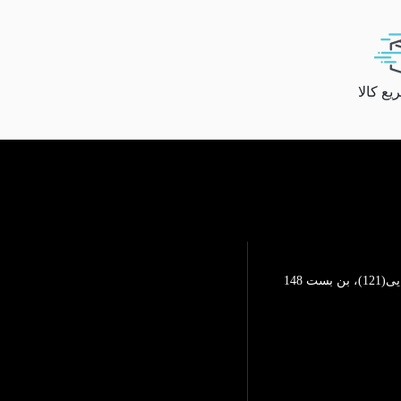
ع کالا
تهرانپارس، خیابان محمد رضایی(121)، بن بست 148