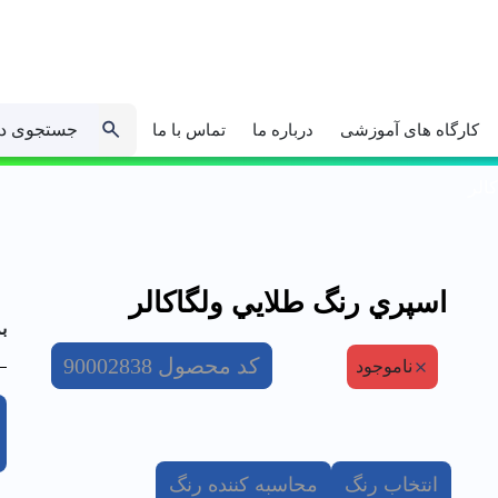
جستجوی د
کارگاه های آموزشی
درباره ما
تماس با ما
الر
اسپري رنگ طلايي ولگاكالر
ب
کد محصول
90002838
ناموجود
انتخاب رنگ
محاسبه کننده رنگ