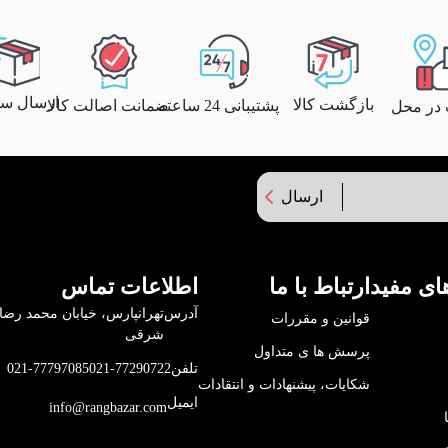
ارسال سری
بازگشت کالا
پشتیبانی 24 ساعته
ضمانت اصالت کالا
 در محل
ارسال
ای مفید
ارتباط با ما
اطلاعات تماس
آدرس
قوانین و مقررات
شرقی
پرسش ها ی متداول
تلفن
021-77290722
021-77797085
شکایات، پیشنهادات و انتقادات
ایمیل
info@rangbazar.com