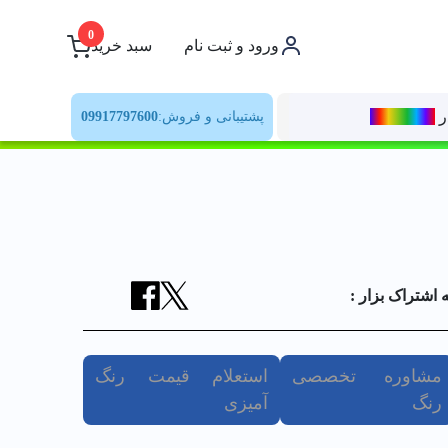
0
ورود و ثبت نام
سبد خرید
ر
رنــگ‌بازار
پشتیبانی و فروش:
09917797600
ه اشتراک بزار :
مشاوره تخصصی
استعلام قیمت رنگ
رنگ
آمیزی