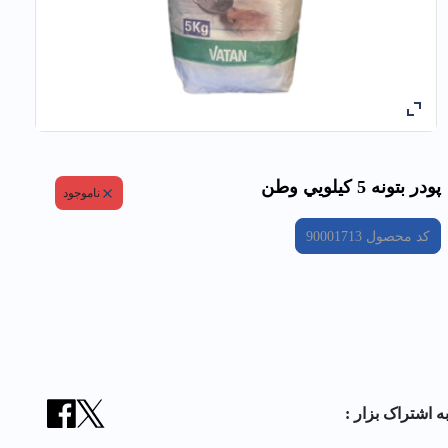
پودر بتونه 5 كيلويي وطن
ناموجود
کد محصول
90001713
ه اشتراک بزار :