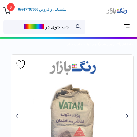
0
پشتیبانی و فروش:
09917797600
جستجوی در
رنــگ‌بازار
خانه
ابزارآلات
پودر بتونه
پودر بتونه 5 كيلويي وطن