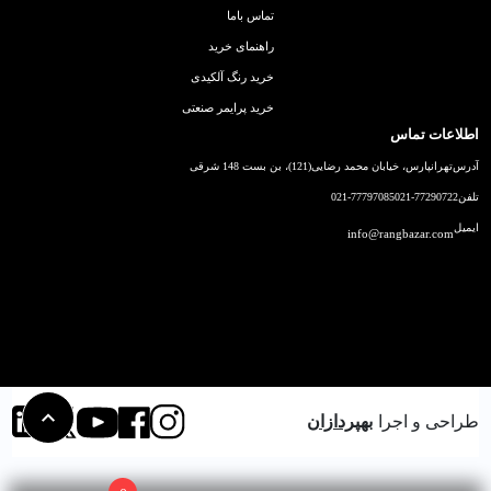
تماس باما
راهنمای خرید
خرید رنگ آلکیدی
خرید پرایمر صنعتی
اطلاعات تماس
آدرس
تهرانپارس، خیابان محمد رضایی(121)، بن بست 148 شرقی
تلفن
021-77290722
021-77797085
ایمیل
info@rangbazar.com
طراحی و اجرا
بهپردازان