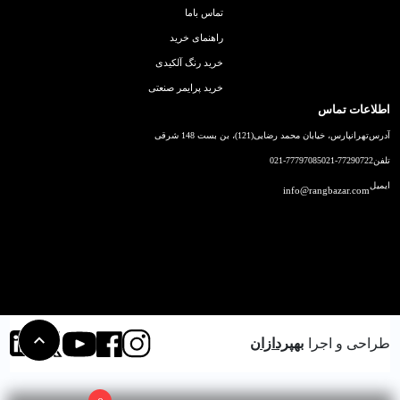
تماس باما
راهنمای خرید
خرید رنگ آلکیدی
خرید پرایمر صنعتی
اطلاعات تماس
آدرس
تهرانپارس، خیابان محمد رضایی(121)، بن بست 148 شرقی
تلفن
021-77290722
021-77797085
ایمیل
info@rangbazar.com
طراحی و اجرا
بهپردازان