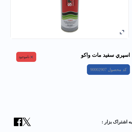
اسپري سفيد مات واکو
ناموجود
کد محصول
90002907
ه اشتراک بزار :