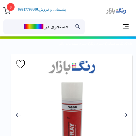
0
پشتیبانی و فروش:
09917797600
جستجوی در
رنــگ‌بازار
خانه
رنگ ساختمانی
اسپری رنگ
اسپري سفيد مات واکو