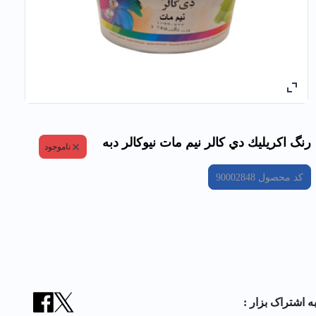
رنگ اكريليك دي كالر نيم مات نیوکالر دبه
ناموجود
کد محصول
90002848
ه اشتراک بزار :