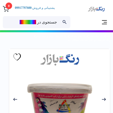
0
پشتیبانی و فروش:
09917797600
جستجوی در
رنــگ‌بازار
خانه
رنگ ساختمانی
رنگ های پایه آب
رنگ اکریلیک براق و نیمه براق
رنگ اكريليك دي كالر نيم مات نیوکالر دبه