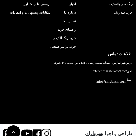
رنگ های پلاستیک
اخبار
پرسش ها ی متداول
خرید ضد زنگ
درباره ما
شکایات، پیشنهادات و انتقادات
تماس باما
راهنمای خرید
خرید رنگ آلکیدی
خرید پرایمر صنعتی
اطلاعات تماس
آدرس
تهرانپارس، خیابان محمد رضایی(121)، بن بست 148 شرقی
تلفن
021-77290722
021-77797085
ایمیل
info@rangbazar.com
طراحی و اجرا
بهپردازان