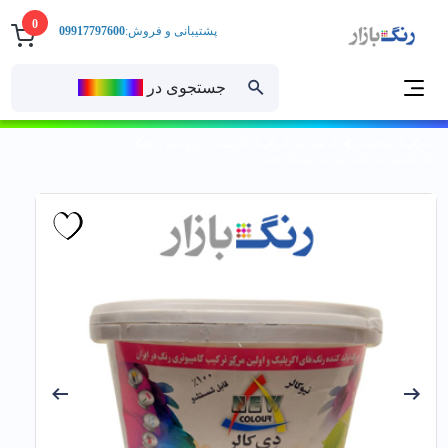
0
پشتیبانی و فروش:
09917797600
جستجوی در
رنــگ‌بازار
خانه
رنگ ساختمانی
رنگ های پایه آب
رنگ اکریلیک براق و نیمه براق
رنگ اكريليك دي كالر نيم مات نیوکالر حلب