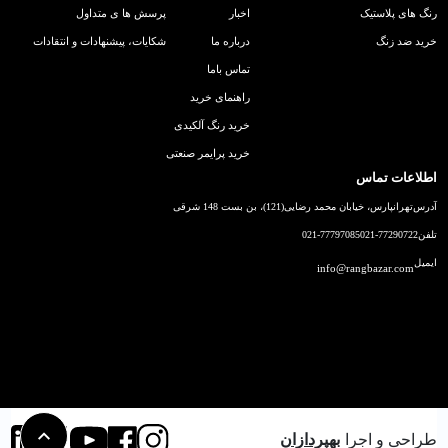
رنگ های پلاستیک
اخبار
پرسش ها ی متداول
خرید ضد زنگ
درباره ما
شکایات، پیشنهادات و انتقادات
تماس باما
راهنمای خرید
خرید رنگ آلکیدی
خرید پرایمر صنعتی
اطلاعات تماس
آدرس
تهرانپارس، خیابان محمد رضایی(121)، بن بست 148 شرقی
تلفن
021-77290722
021-77797085
ایمیل
info@rangbazar.com
طراحی و اجرا
بهپردازان