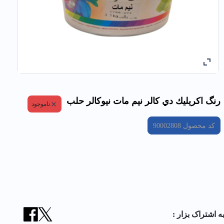
رنگ اكريليك دي كالر نيم مات نیوکالر حلب
ناموجود
کد محصول
90002808
ه اشتراک بزار :