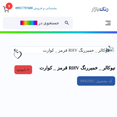
0
پشتیبانی و فروش:
09917797600
جستجوی در
رنــگ‌بازار
خانه
نيوكالر _ خميررنگ RHV قرمز _ كوارت
نيوكالر _ خميررنگ RHV قرمز _ كوارت
ناموجود
کد محصول
90002902