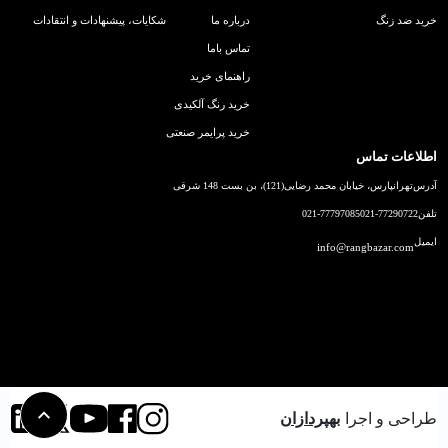
خرید ضد زنگ
درباره ما
شکایات، پیشنهادات و انتقادات
تماس باما
راهنمای خرید
خرید رنگ آلکیدی
خرید پرایمر صنعتی
اطلاعات تماس
آدرس
تهرانپارس، خیابان محمد رضایی(121)، بن بست 148 شرقی
تلفن
021-77290722
021-77797085
ایمیل
info@rangbazar.com
طراحی و اجرا
بهپردازان