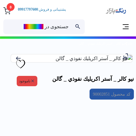
0
پشتیبانی و فروش:
09917797600
جستجوی در
رنــگ‌بازار
خانه
نيو كالر _ آستر اكريليك نفوذي _ گالن
نيو كالر _ آستر اكريليك نفوذي _ گالن
ناموجود
کد محصول
90002851