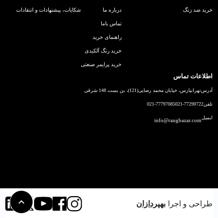
خرید ضد زنگ
درباره ما
شکایات، پیشنهادات و انتقادات
تماس باما
راهنمای خرید
خرید رنگ آلکیدی
خرید پرایمر صنعتی
اطلاعات تماس
آدرس
تهرانپارس، خیابان محمد رضایی(121)، بن بست 148 شرقی
تلفن
021-77290722
021-77797085
ایمیل
info@rangbazar.com
طراحی و اجرا
بهپردازان