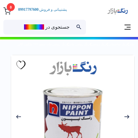
0
پشتیبانی و فروش:
09917797600
جستجوی در
رنــگ‌بازار
خانه
رنگ ساختمانی
رنگ روغنی
رنگ روغنی مات
رنگ روغني مات سفيد 711 نیلگون گالن