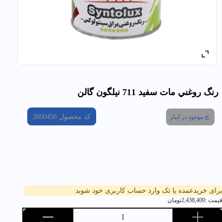
رنگ روغني مات سفيد 711 نیلگون گالن
کد محصول
2000456
موجود در انبار
رای خریدعمده یا تک وارد حساب کاربری خود شوید
یمت :
2,438,400
تومان
1