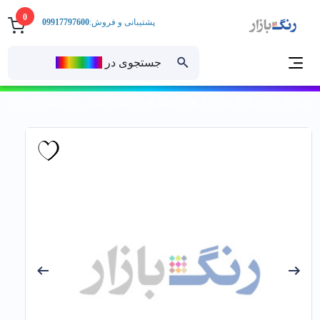
0
پشتیبانی و فروش:
09917797600
جستجوی در
رنــگ‌بازار
خانه
رنگ ساختمانی
رنگ های پایه آب
رنگ پلاستیک
رنگ پلاستيك مخصوص كناف نیلگون کد 165 دبه