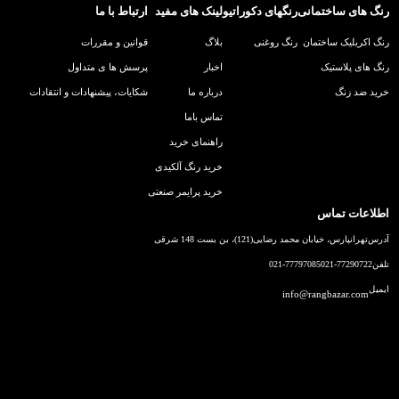
رنگ های ساختمانی
رنگهای دکوراتیو
لینک های مفید
ارتباط با ما
رنگ اکریلیک ساختمان
رنگ روغنی
بلاگ
قوانین و مقررات
رنگ های پلاستیک
اخبار
پرسش ها ی متداول
خرید ضد زنگ
درباره ما
شکایات، پیشنهادات و انتقادات
تماس باما
راهنمای خرید
خرید رنگ آلکیدی
خرید پرایمر صنعتی
اطلاعات تماس
آدرس
تهرانپارس، خیابان محمد رضایی(121)، بن بست 148 شرقی
تلفن
021-77290722
021-77797085
ایمیل
info@rangbazar.com