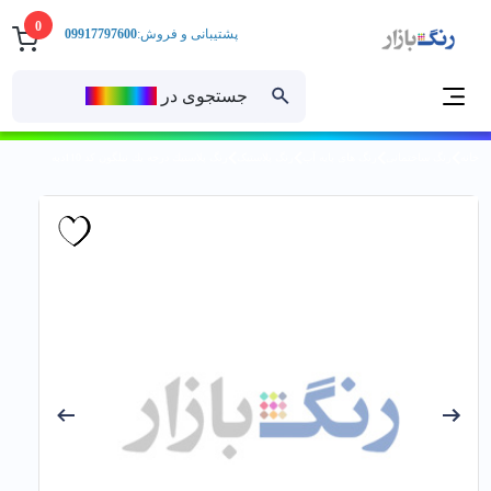
0
پشتیبانی و فروش:
09917797600
جستجوی در
رنــگ‌بازار
خانه
رنگ ساختمانی
رنگ های پایه آب
رنگ پلاستیک
رنگ پلاستيك درجه يك نیلگون کد 110دبه