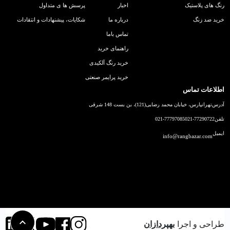
رنگ های پلاستیک
اخبار
پرسش ها ی متداول
خرید ضد زنگ
درباره ما
شکایات، پیشنهادات و انتقادات
تماس باما
راهنمای خرید
خرید رنگ آلکیدی
خرید پرایمر صنعتی
اطلاعات تماس
آدرس
تهرانپارس، خیابان محمد رضایی(121)، بن بست 148 شرقی
تلفن
021-77290722
021-77797085
ایمیل
info@rangbazar.com
طراحی و اجرا
بهپردازان