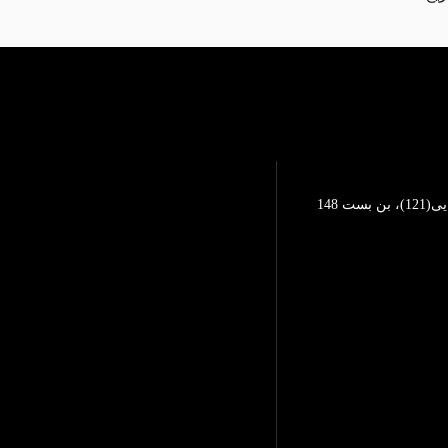
تهرانپارس، خیابان محمد رضایی(121)، بن بست 148