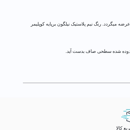
ان در بازار عرضه میگردد. رنگ نیم پلاستیک نیلگون برپایه كوپليمر
 زدوده شده سطحی صاف بدست آید.
ع کالا