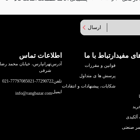
ارسال
ای مفید
ارتباط با ما
اطلاعات تماس
آدرس
قوانین و مقررات
شرقی
پرسش ها ی متداول
تلفن
021-77290722
021-77797085
شکایات، پیشنهادات و انتقادات
ایمیل
info@rangbazar.com
رید
آلکیدی
مر صنعتی