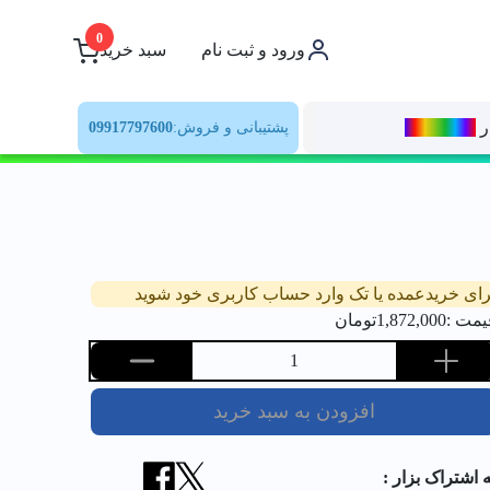
0
ورود و ثبت نام
سبد خرید
ر
رنــگ‌بازار
پشتیبانی و فروش:
09917797600
رای خریدعمده یا تک وارد حساب کاربری خود شوید
یمت :
1,872,000
تومان
1
افزودن به سبد خرید
ه اشتراک بزار :