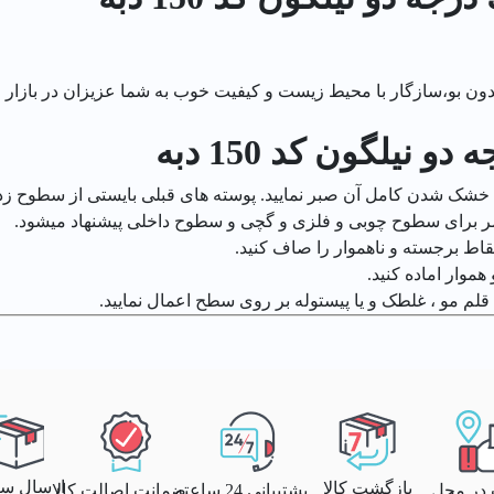
 دو نیلگون (کد:150) قابل شستشو،بدون بو،سازگار با محیط زیست و کیفیت خوب به شما عزیز
نیلگون کد 150 دبه
تا خشک شدن کامل آن صبر نمایید. پوسته های قبلی بایستی از سطوح
ایمر برای سطوح چوبی و فلزی و گچی و سطوح داخلی پیشنهاد میشود.
نقاط برجسته و ناهموار را صاف کنید.
موار اماده کنید.
 قلم مو ، غلطک و یا پیستوله بر روی سطح اعمال نمایید.
ارسال سری
بازگشت کالا
پشتیبانی 24 ساعته
ضمانت اصالت کالا
 در محل