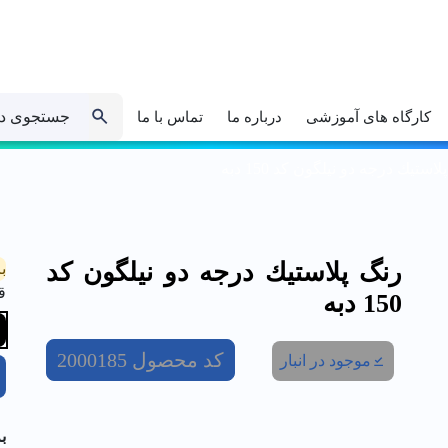
جستجوی د
کارگاه های آموزشی
درباره ما
تماس با ما
استيك درجه دو نیلگون کد 150 دبه
رنگ پلاستيك درجه دو نیلگون کد
ب
ق
150 دبه
کد محصول
2000185
موجود در انبار
ب