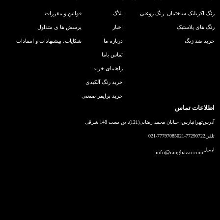
رنگ اکریلیک ساختمان
رنگ روغنی
بلاگ
قوانین و مقررات
رنگ های پلاستیک
اخبار
پرسش ها ی متداول
خرید ضد زنگ
درباره ما
شکایات، پیشنهادات و انتقادات
تماس باما
راهنمای خرید
خرید رنگ آلکیدی
خرید پرایمر صنعتی
اطلاعات تماس
آدرس
تهرانپارس، خیابان محمد رضایی(121)، بن بست 148 شرقی
تلفن
021-77290722
021-77797085
ایمیل
info@rangbazar.com