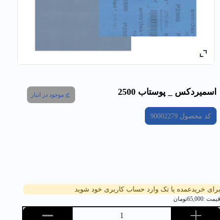
اسميردكس _ پوستاب 2500
موجود در انبار
کد محصول
90002279
رای خریدعمده یا تک وارد حساب کاربری خود شوید
یمت :
65,000
تومان
1