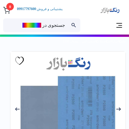
0
پشتیبانی و فروش:
09917797600
جستجوی در
رنــگ‌بازار
خانه
ابزارآلات
سنباده
اسميردكس _ پوستاب 2500