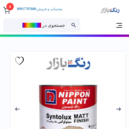
0
پشتیبانی و فروش:
09917797600
جستجوی در
رنــگ‌بازار
خانه
رنگ ساختمانی
رنگ روغنی
رنگ روغنی مات
رنگ روغني سفيد مات نیپون کد 152گالن