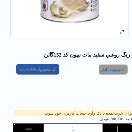
رنگ روغني سفيد مات نیپون کد 152گالن
کد محصول
90001936
موجود در انبار
رای خریدعمده یا تک وارد حساب کاربری خود شوید
یمت :
2,300,000
تومان
1