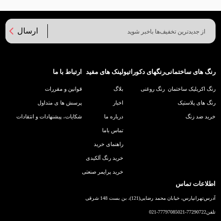
ارسال
رنگ های ساختمانی
رنگهای دکوراتیو
لینک های مفید
ارتباط با ما
رنگ اکریلیک ساختمان
رنگ روغنی
بلاگ
قوانین و مقررات
رنگ های پلاستیک
اخبار
پرسش ها ی متداول
خرید ضد زنگ
درباره ما
شکایات، پیشنهادات و انتقادات
تماس باما
راهنمای خرید
خرید رنگ آلکیدی
خرید پرایمر صنعتی
اطلاعات تماس
آدرس
تهرانپارس، خیابان محمد رضایی(121)، بن بست 148 شرقی
تلفن
021-77290722
021-77797085