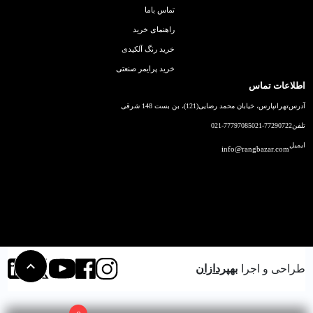
تماس باما
راهنمای خرید
خرید رنگ آلکیدی
خرید پرایمر صنعتی
اطلاعات تماس
آدرس
تهرانپارس، خیابان محمد رضایی(121)، بن بست 148 شرقی
تلفن
021-77290722
021-77797085
ایمیل
info@rangbazar.com
طراحی و اجرا
بهپردازان