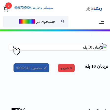
0
پشتیبانی و فروش:
09917797600
جستجوی در
رنــگ‌بازار
خانه
نردبان 10 پله
نردبان 10 پله
کد محصول
90002341
ناموجود