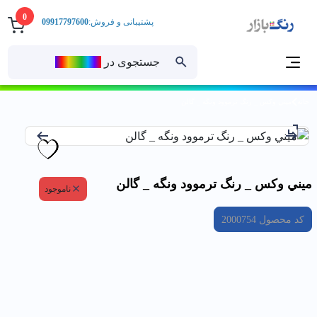
0
پشتیبانی و فروش:
09917797600
جستجوی در
رنــگ‌بازار
خانه
ميني وكس _ رنگ ترموود ونگه _ گالن
ميني وكس _ رنگ ترموود ونگه _ گالن
ناموجود
کد محصول
2000754