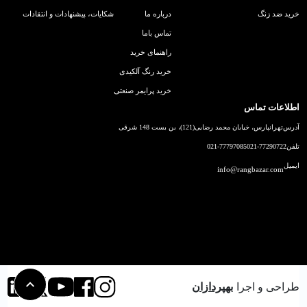
خرید ضد زنگ
درباره ما
شکایات، پیشنهادات و انتقادات
تماس باما
راهنمای خرید
خرید رنگ آلکیدی
خرید پرایمر صنعتی
اطلاعات تماس
آدرس
تهرانپارس، خیابان محمد رضایی(121)، بن بست 148 شرقی
تلفن
021-77290722
021-77797085
ایمیل
info@rangbazar.com
طراحی و اجرا
بهپردازان