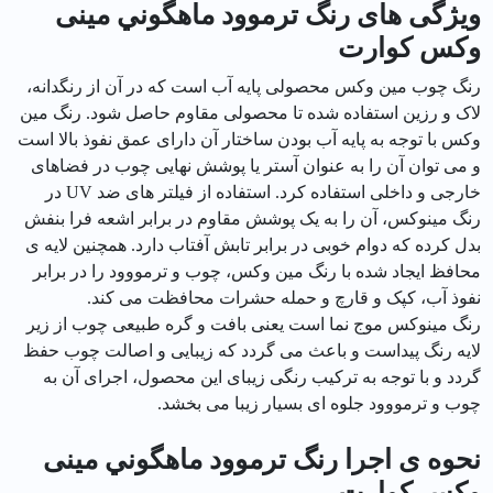
ویژگی های رنگ ترموود ماهگوني مینی
وکس كوارت
رنگ چوب مین وکس محصولی پایه آب است که در آن از رنگدانه،
لاک و رزین استفاده شده تا محصولی مقاوم حاصل شود. رنگ مین
وکس با توجه به پایه آب بودن ساختار آن دارای عمق نفوذ بالا است
و می توان آن را به عنوان آستر یا پوشش نهایی چوب در فضاهای
خارجی و داخلی استفاده کرد. استفاده از فیلتر های ضد UV در
رنگ مینوکس، آن را به یک پوشش مقاوم در برابر اشعه فرا بنفش
بدل کرده که دوام خوبی در برابر تابش آفتاب دارد. همچنین لایه ی
محافظ ایجاد شده با رنگ مین وکس، چوب و ترمووود را در برابر
نفوذ آب، کپک و قارچ و حمله حشرات محافظت می کند.
رنگ مینوکس موج نما است یعنی بافت و گره طبیعی چوب از زیر
لایه رنگ پیداست و باعث می گردد که زیبایی و اصالت چوب حفظ
گردد و با توجه به ترکیب رنگی زیبای این محصول، اجرای آن به
چوب و ترمووود جلوه ای بسیار زیبا می بخشد.
نحوه ی اجرا رنگ ترموود ماهگوني مینی
وکس كوارت