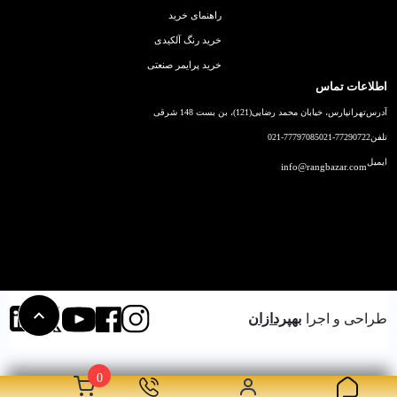
راهنمای خرید
خرید رنگ آلکیدی
خرید پرایمر صنعتی
اطلاعات تماس
آدرس
تهرانپارس، خیابان محمد رضایی(121)، بن بست 148 شرقی
تلفن
021-77290722
021-77797085
ایمیل
info@rangbazar.com
طراحی و اجرا
بهپردازان
0