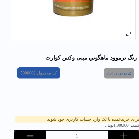
رنگ ترموود ماهگوني مینی وکس كوارت
کد محصول
5000002
موجود در انبار
رای خریدعمده یا تک وارد حساب کاربری خود شوید
یمت :
1,500,000
تومان
1