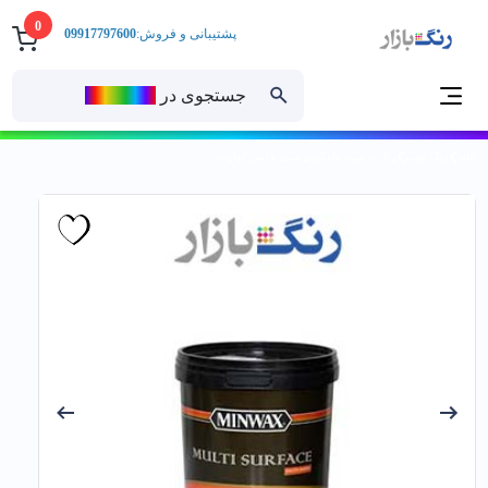
0
پشتیبانی و فروش:
09917797600
جستجوی در
رنــگ‌بازار
خانه
رنگ چوب
رنگ ترموود ماهگوني مینی وکس كوارت