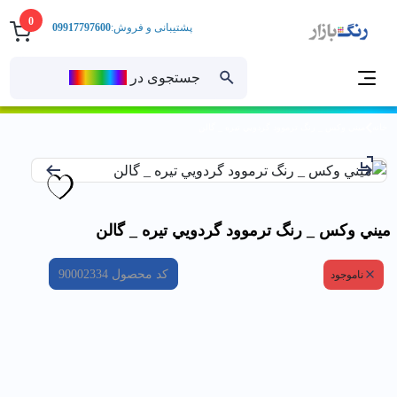
0
پشتیبانی و فروش:
09917797600
جستجوی در
رنــگ‌بازار
خانه
ميني وكس _ رنگ ترموود گردويي تيره _ گالن
ميني وكس _ رنگ ترموود گردويي تيره _ گالن
کد محصول
90002334
ناموجود