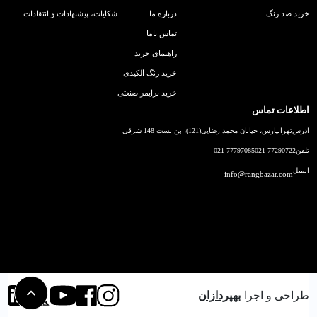
خرید ضد زنگ
درباره ما
شکایات، پیشنهادات و انتقادات
تماس باما
راهنمای خرید
خرید رنگ آلکیدی
خرید پرایمر صنعتی
اطلاعات تماس
آدرس
تهرانپارس، خیابان محمد رضایی(121)، بن بست 148 شرقی
تلفن
021-77290722
021-77797085
ایمیل
info@rangbazar.com
طراحی و اجرا
بهپردازان