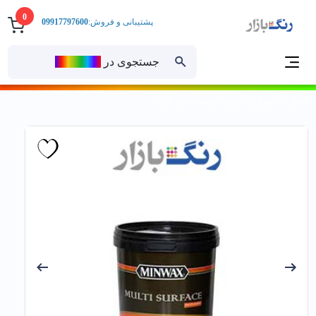
0
پشتیبانی و فروش:
09917797600
جستجوی در
رنــگ‌بازار
خانه
رنگ چوب
رنگ ترموود سبز مینی وکس كوارت