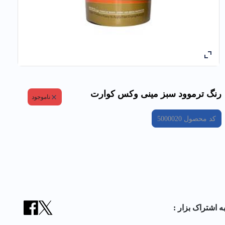
رنگ ترموود سبز مینی وکس كوارت
ناموجود
کد محصول
5000020
ه اشتراک بزار :