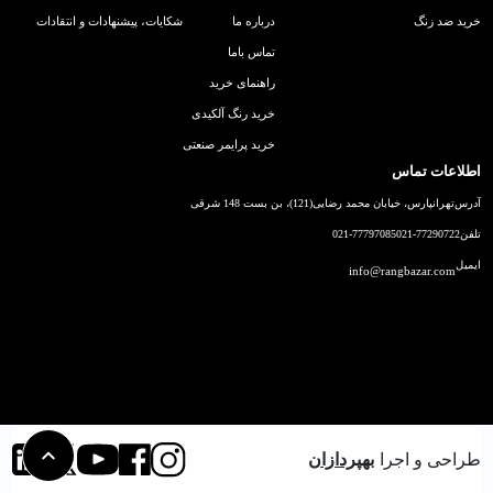
خرید ضد زنگ
درباره ما
شکایات، پیشنهادات و انتقادات
تماس باما
راهنمای خرید
خرید رنگ آلکیدی
خرید پرایمر صنعتی
اطلاعات تماس
آدرس
تهرانپارس، خیابان محمد رضایی(121)، بن بست 148 شرقی
تلفن
021-77290722
021-77797085
ایمیل
info@rangbazar.com
طراحی و اجرا
بهپردازان