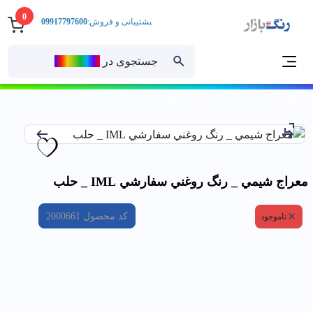
0
پشتیبانی و فروش:
09917797600
جستجوی در
رنــگ‌بازار
خانه
معراج شيمي _ رنگ روغني سفارشي IML _ حلب
معراج شيمي _ رنگ روغني سفارشي IML _ حلب
کد محصول
2000661
ناموجود