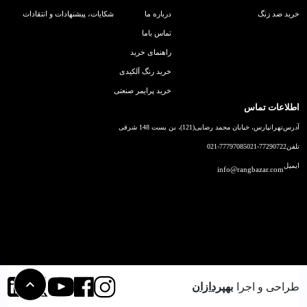
خرید ضد زنگ
درباره ما
شکایات، پیشنهادات و انتقادات
تماس باما
راهنمای خرید
خرید رنگ آلکیدی
خرید پرایمر صنعتی
اطلاعات تماس
آدرس
تهرانپارس، خیابان محمد رضایی(121)، بن بست 148 شرقی
تلفن
021-77290722
021-77797085
ایمیل
info@rangbazar.com
طراحی و اجرا
بهپردازان