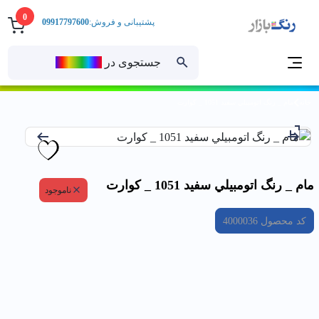
0
پشتیبانی و فروش:
09917797600
جستجوی در
رنــگ‌بازار
خانه
مام _ رنگ اتومبيلي سفيد 1051 _ كوارت
مام _ رنگ اتومبيلي سفيد 1051 _ كوارت
ناموجود
کد محصول
4000036