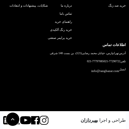
خرید ضد زنگ
درباره ما
شکایات، پیشنهادات و انتقادات
تماس باما
راهنمای خرید
خرید رنگ آلکیدی
خرید پرایمر صنعتی
اطلاعات تماس
آدرس
تهرانپارس، خیابان محمد رضایی(121)، بن بست 148 شرقی
تلفن
021-77290722
021-77797085
ایمیل
info@rangbazar.com
طراحی و اجرا
بهپردازان