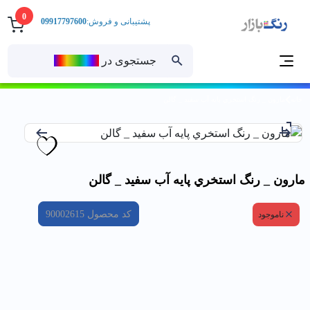
0
پشتیبانی و فروش:
09917797600
جستجوی در
رنــگ‌بازار
خانه
مارون _ رنگ استخري پايه آب سفيد _ گالن
مارون _ رنگ استخري پايه آب سفيد _ گالن
کد محصول
90002615
ناموجود