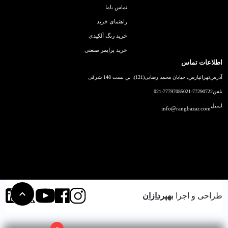
تماس باما
راهنمای خرید
خرید رنگ آلکیدی
خرید پرایمر صنعتی
اطلاعات تماس
آدرس
تهرانپارس، خیابان محمد رضایی(121)، بن بست 148 شرقی
تلفن
021-77290722
021-77797085
ایمیل
info@rangbazar.com
طراحی و اجرا
بهپردازان