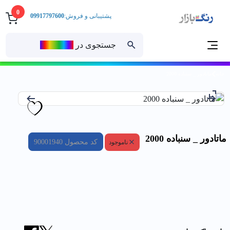
0
پشتیبانی و فروش:
09917797600
جستجوی در
رنــگ‌بازار
خانه
ماتادور _ سنباده 2000
ماتادور _ سنباده 2000
کد محصول
90001940
ناموجود