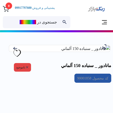
0
پشتیبانی و فروش:
09917797600
جستجوی در
رنــگ‌بازار
خانه
ماتادور _ سنباده 150 آلماني
ماتادور _ سنباده 150 آلماني
ناموجود
کد محصول
90001858