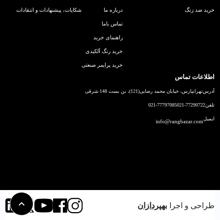
خرید ضد زنگ
درباره ما
شکایات، پیشنهادات و انتقادات
تماس باما
راهنمای خرید
خرید رنگ آلکیدی
خرید پرایمر صنعتی
اطلاعات تماس
آدرس
تهرانپارس، خیابان محمد رضایی(121)، بن بست 148 شرقی
تلفن
021-77290722
021-77797085
ایمیل
info@rangbazar.com
طراحی و اجرا
بهپردازان