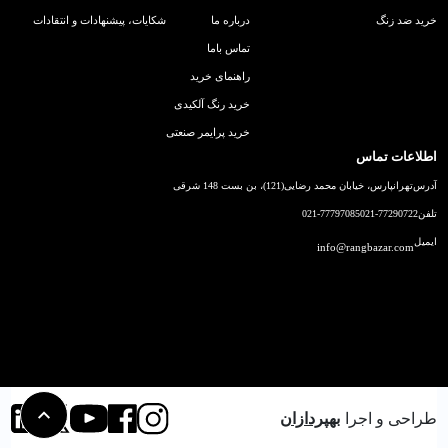
خرید ضد زنگ
درباره ما
شکایات، پیشنهادات و انتقادات
تماس باما
راهنمای خرید
خرید رنگ آلکیدی
خرید پرایمر صنعتی
اطلاعات تماس
آدرس
تهرانپارس، خیابان محمد رضایی(121)، بن بست 148 شرقی
تلفن
021-77290722
021-77797085
ایمیل
info@rangbazar.com
طراحی و اجرا
بهپردازان