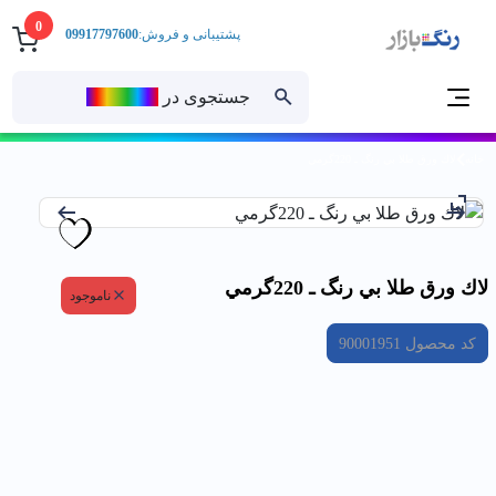
0
پشتیبانی و فروش:
09917797600
جستجوی در
رنــگ‌بازار
خانه
لاك ورق طلا بي رنگ ـ 220گرمي
لاك ورق طلا بي رنگ ـ 220گرمي
ناموجود
کد محصول
90001951