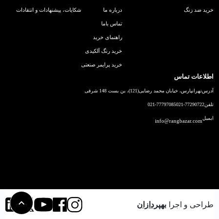
خرید ضد زنگ
درباره ما
شکایات، پیشنهادات و انتقادات
تماس باما
راهنمای خرید
خرید رنگ آلکیدی
خرید پرایمر صنعتی
اطلاعات تماس
آدرس
تهرانپارس، خیابان محمد رضایی(121)، بن بست 148 شرقی
تلفن
021-77290722
021-77797085
ایمیل
info@rangbazar.com
طراحی و اجرا
بهپردازان