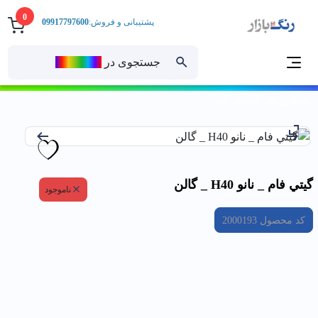
0
پشتیبانی و فروش:
09917797600
جستجوی در
رنــگ‌بازار
خانه
گيتي فام _ نانو H40 _ گالن
گيتي فام _ نانو H40 _ گالن
ناموجود
کد محصول
2000193