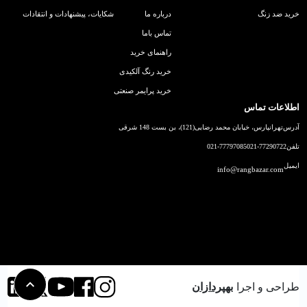
خرید ضد زنگ
درباره ما
شکایات، پیشنهادات و انتقادات
تماس باما
راهنمای خرید
خرید رنگ آلکیدی
خرید پرایمر صنعتی
اطلاعات تماس
آدرس
تهرانپارس، خیابان محمد رضایی(121)، بن بست 148 شرقی
تلفن
021-77290722
021-77797085
ایمیل
info@rangbazar.com
طراحی و اجرا
بهپردازان