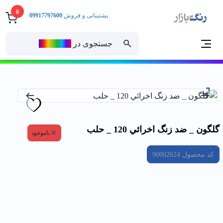
0
پشتیبانی و فروش:
09917797600
جستجوی در
رنــگ‌بازار
خانه
گلگون _ ضد زنگ اخرائي 120 _ حلب
گلگون _ ضد زنگ اخرائي 120 _ حلب
ناموجود
کد محصول
90002624