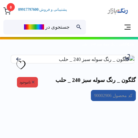
0
پشتیبانی و فروش:
09917797600
جستجوی در
رنــگ‌بازار
خانه
گلگون _ رنگ سوله سبز 240 _ حلب
گلگون _ رنگ سوله سبز 240 _ حلب
ناموجود
کد محصول
90002906