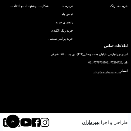
خرید ضد زنگ
درباره ما
شکایات، پیشنهادات و انتقادات
تماس باما
راهنمای خرید
خرید رنگ آلکیدی
خرید پرایمر صنعتی
اطلاعات تماس
آدرس
تهرانپارس، خیابان محمد رضایی(121)، بن بست 148 شرقی
تلفن
021-77290722
021-77797085
ایمیل
info@rangbazar.com
طراحی و اجرا
بهپردازان