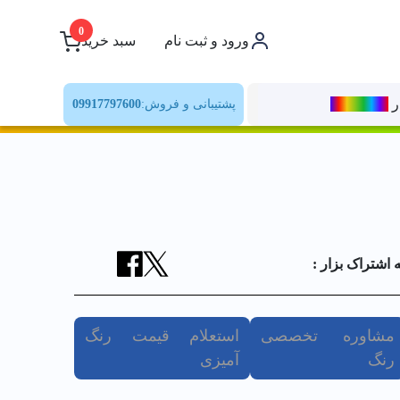
0
ورود و ثبت نام
سبد خرید
ر
رنــگ‌بازار
پشتیبانی و فروش:
09917797600
ه اشتراک بزار :
مشاوره تخصصی
استعلام قیمت رنگ
رنگ
آمیزی