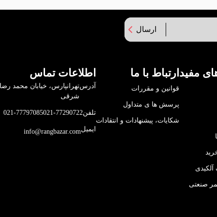
ارسال
ای مفید
ارتباط با ما
اطلاعات تماس
آدرس
قوانین و مقررات
شرقی
پرسش ها ی متداول
تلفن
021-77290722
021-77797085
شکایات، پیشنهادات و انتقادات
ایمیل
info@rangbazar.com
رید
آلکیدی
مر صنعتی