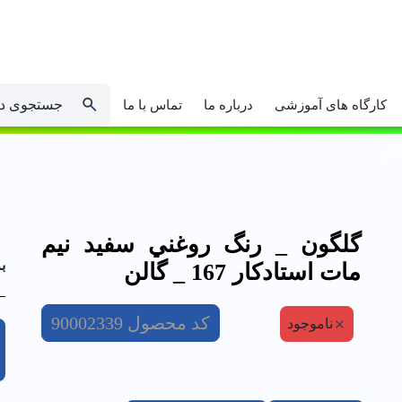
جستجوی د
کارگاه های آموزشی
درباره ما
تماس با ما
گلگون _ رنگ روغني سفيد نيم
ب
مات استادكار 167 _ گالن
کد محصول
90002339
ناموجود