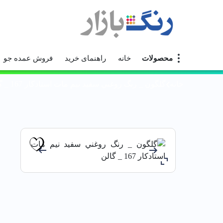
محصولات
خانه
راهنمای خرید
فروش عمده جو
خانه
گلگون _ رنگ روغني سفيد نيم مات استادكار 167 _ گالن