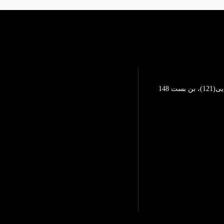
تهرانپارس، خیابان محمد رضایی(121)، بن بست 148