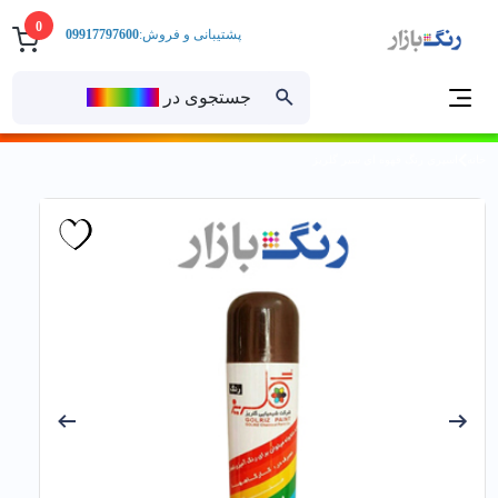
0
پشتیبانی و فروش:
09917797600
جستجوی در
رنــگ‌بازار
خانه
اسپري رنگ قهوه اي سير گلریز