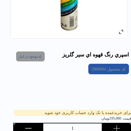
اسپري رنگ قهوه اي سير گلریز
موجود در انبار
کد محصول
2000684
رای خریدعمده یا تک وارد حساب کاربری خود شوید
یمت :
195,000
تومان
1