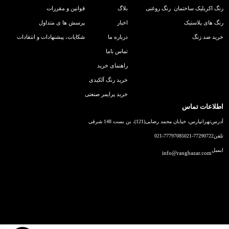
رنگ اکریلیک ساختمان
رنگ روغنی
بلاگ
قوانین و مقررات
رنگ های پلاستیک
اخبار
پرسش ها ی متداول
خرید ضد زنگ
درباره ما
شکایات، پیشنهادات و انتقادات
تماس باما
راهنمای خرید
خرید رنگ آلکیدی
خرید پرایمر صنعتی
اطلاعات تماس
آدرس
تهرانپارس، خیابان محمد رضایی(121)، بن بست 148 شرقی
تلفن
021-77290722
021-77797085
ایمیل
info@rangbazar.com