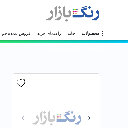
محصولات
خانه
راهنمای خرید
فروش عمده جو
خانه
اسپري رنگ سبز سير گلریز