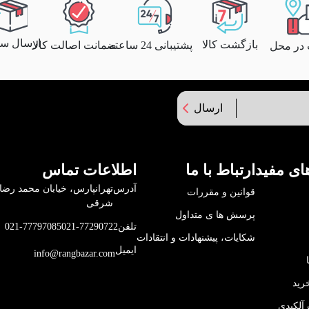
ارسال سری
بازگشت کالا
پشتیبانی 24 ساعته
ضمانت اصالت کالا
 در محل
ارسال
ای مفید
ارتباط با ما
اطلاعات تماس
آدرس
قوانین و مقررات
شرقی
پرسش ها ی متداول
تلفن
021-77290722
021-77797085
شکایات، پیشنهادات و انتقادات
ایمیل
info@rangbazar.com
رید
آلکیدی