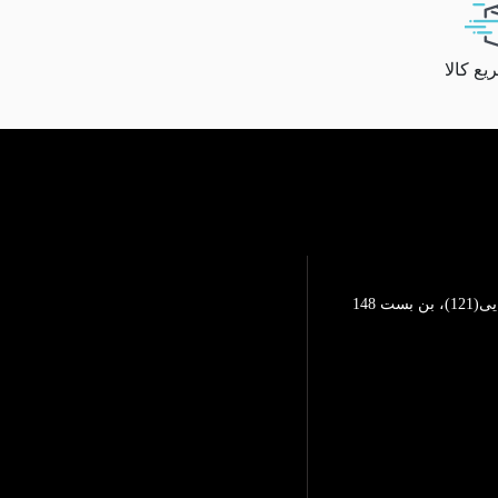
ع کالا
تهرانپارس، خیابان محمد رضایی(121)، بن بست 148