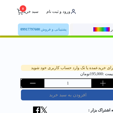
0
ورود و ثبت نام
سبد خرید
ر
رنــگ‌بازار
پشتیبانی و فروش:
09917797600
رای خریدعمده یا تک وارد حساب کاربری خود شوید
یمت :
195,000
تومان
1
افزودن به سبد خرید
ه اشتراک بزار :