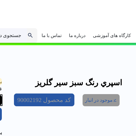
جستجوی د
کارگاه های آموزشی
درباره ما
تماس با ما
اسپري رنگ سبز سير گلریز
ب
ق
کد محصول
90002192
موجود در انبار
ب