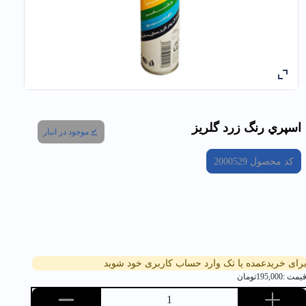
اسپري رنگ زرد گلریز
موجود در انبار
کد محصول
2000529
رای خریدعمده یا تک وارد حساب کاربری خود شوید
یمت :
195,000
تومان
1