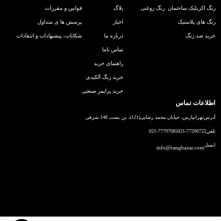
رنگ اکریلیک ساختمان
رنگ روغنی
بلاگ
قوانین و مقررات
رنگ های پلاستیک
اخبار
پرسش ها ی متداول
خرید ضد زنگ
درباره ما
شکایات، پیشنهادات و انتقادات
تماس باما
راهنمای خرید
خرید رنگ آلکیدی
خرید پرایمر صنعتی
اطلاعات تماس
آدرس
تهرانپارس، خیابان محمد رضایی(121)، بن بست 148 شرقی
تلفن
021-77290722
021-77797085
ایمیل
info@rangbazar.com