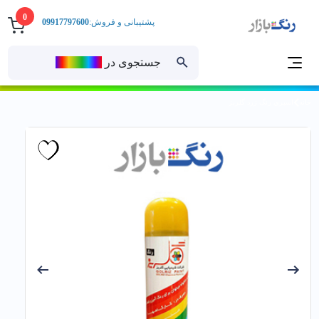
0
پشتیبانی و فروش:
09917797600
جستجوی در
رنــگ‌بازار
خانه
اسپري رنگ زرد گلریز