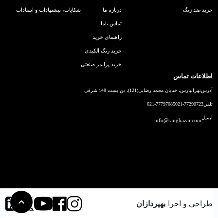
خرید ضد زنگ
درباره ما
شکایات، پیشنهادات و انتقادات
تماس باما
راهنمای خرید
خرید رنگ آلکیدی
خرید پرایمر صنعتی
اطلاعات تماس
آدرس
تهرانپارس، خیابان محمد رضایی(121)، بن بست 148 شرقی
تلفن
021-77290722
021-77797085
ایمیل
info@rangbazar.com
طراحی و اجرا
بهپردازان