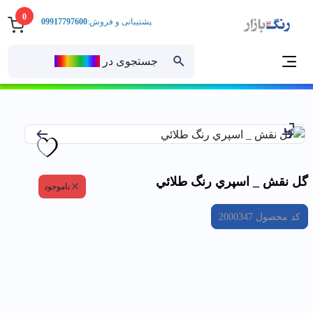
0
پشتیبانی و فروش:
09917797600
جستجوی در
رنــگ‌بازار
خانه
گل نقش _ اسپري رنگ طلائي
گل نقش _ اسپري رنگ طلائي
ناموجود
کد محصول
2000347