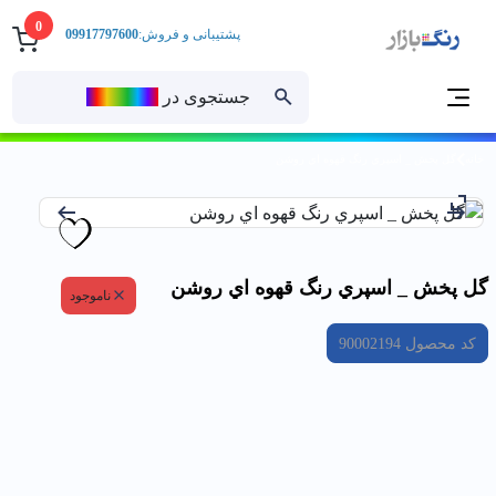
0
پشتیبانی و فروش:
09917797600
جستجوی در
رنــگ‌بازار
خانه
گل پخش _ اسپري رنگ قهوه اي روشن
گل پخش _ اسپري رنگ قهوه اي روشن
ناموجود
کد محصول
90002194