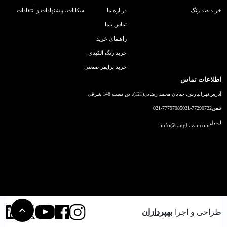
خرید ضد زنگ
درباره ما
شکایات، پیشنهادات و انتقادات
تماس باما
راهنمای خرید
خرید رنگ آلکیدی
خرید پرایمر صنعتی
اطلاعات تماس
آدرس
تهرانپارس، خیابان محمد رضایی(121)، بن بست 148 شرقی
تلفن
021-77290722
021-77797085
ایمیل
info@rangbazar.com
طراحی و اجرا
بهپردازان