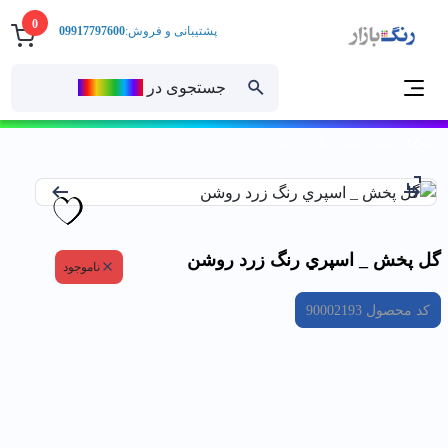
0
پشتیبانی و فروش:
09917797600
جستجوی در
رنــگ‌بازار
خانه
گل پخش _ اسپري رنگ زرد روشن
گل پخش _ اسپري رنگ زرد روشن
ناموجود
کد محصول
90002193