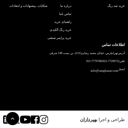
خرید ضد زنگ
درباره ما
شکایات، پیشنهادات و انتقادات
تماس باما
راهنمای خرید
خرید رنگ آلکیدی
خرید پرایمر صنعتی
اطلاعات تماس
آدرس
تهرانپارس، خیابان محمد رضایی(121)، بن بست 148 شرقی
تلفن
021-77290722
021-77797085
ایمیل
info@rangbazar.com
طراحی و اجرا
بهپردازان