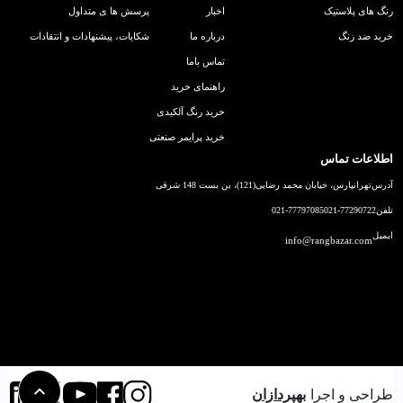
رنگ های پلاستیک
اخبار
پرسش ها ی متداول
خرید ضد زنگ
درباره ما
شکایات، پیشنهادات و انتقادات
تماس باما
راهنمای خرید
خرید رنگ آلکیدی
خرید پرایمر صنعتی
اطلاعات تماس
آدرس
تهرانپارس، خیابان محمد رضایی(121)، بن بست 148 شرقی
تلفن
021-77290722
021-77797085
ایمیل
info@rangbazar.com
طراحی و اجرا
بهپردازان