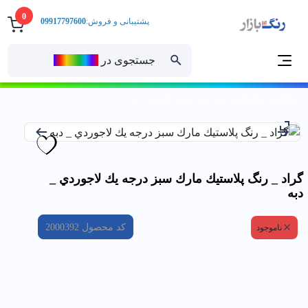
0
پشتیبانی و فروش:
09917797600
جستجوی در
رنــگ‌بازار
خانه
گراد _ رنگ پلاستيك مارك سبز درجه يك لاجوردي _ دبه
گراد _ رنگ پلاستيك مارك سبز درجه يك لاجوردي _
دبه
کد محصول
2000392
ناموجود