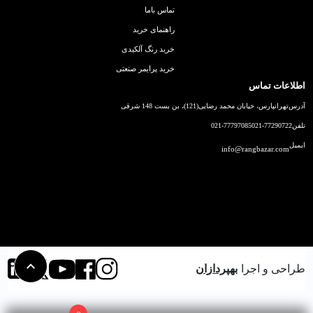
تماس باما
راهنمای خرید
خرید رنگ آلکیدی
خرید پرایمر صنعتی
اطلاعات تماس
آدرس
تهرانپارس، خیابان محمد رضایی(121)، بن بست 148 شرقی
تلفن
021-77290722
021-77797085
ایمیل
info@rangbazar.com
طراحی و اجرا
بهپردازان