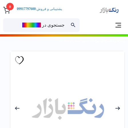
0
پشتیبانی و فروش:
09917797600
جستجوی در
رنــگ‌بازار
خانه
ابزارآلات
قلم مو
قلم پرچمی شماره 2 استارگیل