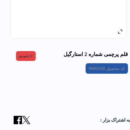
قلم پرچمی شماره 2 استارگیل
ناموجود
کد محصول
90002420
ه اشتراک بزار :