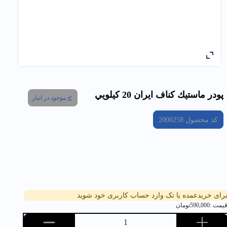
پودر ماستيك كناف ايران 20 كيلويي
موجود در انبار
کد محصول
2000258
رای خریدعمده یا تک وارد حساب کاربری خود شوید
یمت :
590,000
تومان
1