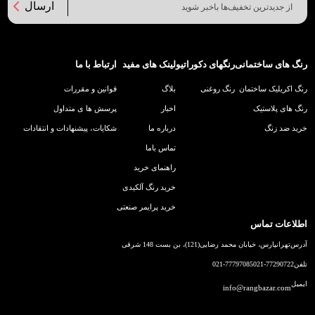
ارسال
رنگ های ساختمانی
رنگهای دکوراتیو
لینک های مفید
ارتباط با ما
رنگ اکریلیک ساختمان
رنگ روغنی
بلاگ
قوانین و مقررات
رنگ های پلاستیک
اخبار
پرسش ها ی متداول
خرید ضد زنگ
درباره ما
شکایات، پیشنهادات و انتقادات
تماس باما
راهنمای خرید
خرید رنگ آلکیدی
خرید پرایمر صنعتی
اطلاعات تماس
آدرس
تهرانپارس، خیابان محمد رضایی(121)، بن بست 148 شرقی
تلفن
021-77290722
021-77797085
ایمیل
info@rangbazar.com