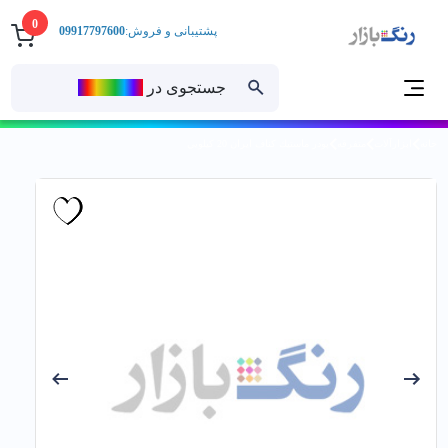
0
پشتیبانی و فروش:
09917797600
جستجوی در
رنــگ‌بازار
خانه
ابزارآلات
متفرقه
پودر ماستيك كناف ايران 20 كيلويي