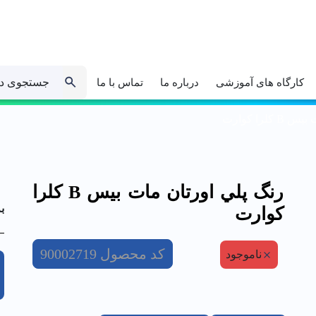
جستجوی د
کارگاه های آموزشی
درباره ما
تماس با ما
لرا كوارت
رنگ پلي اورتان مات بيس B کلرا
ب
كوارت
کد محصول
90002719
ناموجود