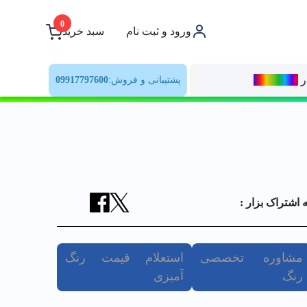
0
ورود و ثبت نام
سبد خرید
ر
رنــگ‌بازار
پشتیبانی و فروش:
09917797600
ه اشتراک بزار :
مشاوره تخصصی
استعلام قیمت رنگ
رنگ
آمیزی