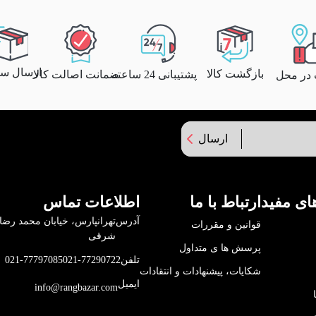
ارسال سری
بازگشت کالا
پشتیبانی 24 ساعته
ضمانت اصالت کالا
 در محل
ارسال
ای مفید
ارتباط با ما
اطلاعات تماس
آدرس
قوانین و مقررات
شرقی
پرسش ها ی متداول
تلفن
021-77290722
021-77797085
شکایات، پیشنهادات و انتقادات
ایمیل
info@rangbazar.com