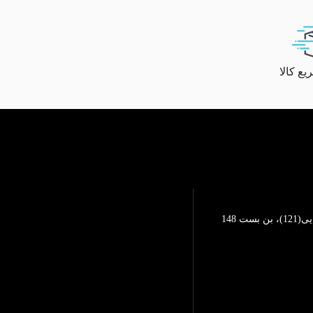
ع کالا
تهرانپارس، خیابان محمد رضایی(121)، بن بست 148