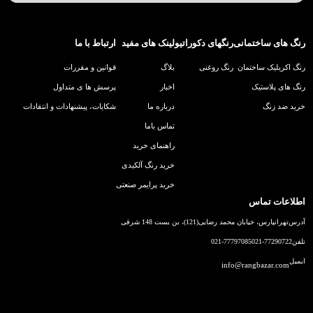
رنگ های ساختمانی
رنگهای دکوراتیو
لینک های مفید
ارتباط با ما
رنگ اکریلیک ساختمان
رنگ روغنی
بلاگ
قوانین و مقررات
رنگ های پلاستیک
اخبار
پرسش ها ی متداول
خرید ضد زنگ
درباره ما
شکایات، پیشنهادات و انتقادات
تماس باما
راهنمای خرید
خرید رنگ آلکیدی
خرید پرایمر صنعتی
اطلاعات تماس
آدرس
تهرانپارس، خیابان محمد رضایی(121)، بن بست 148 شرقی
تلفن
021-77290722
021-77797085
ایمیل
info@rangbazar.com