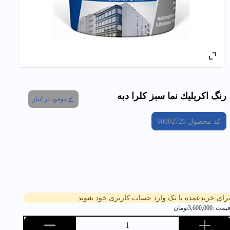
رنگ اكریليك نما سبز کلرا دبه
موجود در انبار
کد محصول
90002726
رای خریدعمده یا تک وارد حساب کاربری خود شوید
یمت :
3,600,000
تومان
1