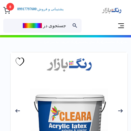
0
پشتیبانی و فروش:
09917797600
جستجوی در
رنــگ‌بازار
خانه
رنگ ساختمانی
رنگ نمای ساختمان
رنگ اكریليك نما سبز کلرا دبه