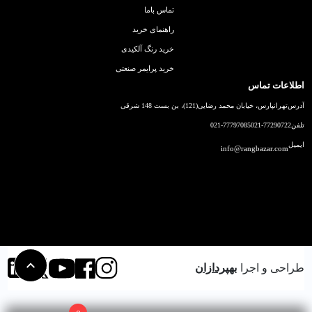
تماس باما
راهنمای خرید
خرید رنگ آلکیدی
خرید پرایمر صنعتی
اطلاعات تماس
آدرس
تهرانپارس، خیابان محمد رضایی(121)، بن بست 148 شرقی
تلفن
021-77290722
021-77797085
ایمیل
info@rangbazar.com
طراحی و اجرا
بهپردازان