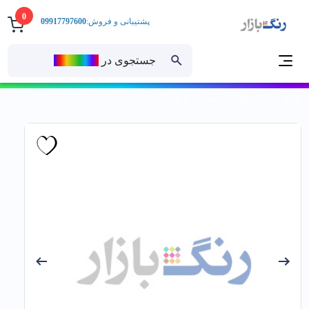
0
پشتیبانی و فروش:
09917797600
جستجوی در
رنــگ‌بازار
خانه
رنگ اپوکسی
رنگ اپوكسي بيس B کلرا كوارت