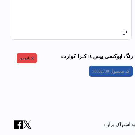
رنگ اپوكسي بيس B کلرا كوارت
ناموجود
کد محصول
90002708
ه اشتراک بزار :