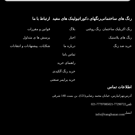
رنگ های ساختمانی
رنگهای دکوراتیو
لینک های مفید
ارتباط با ما
رنگ اکریلیک ساختمان
رنگ روغنی
بلاگ
قوانین و مقررات
رنگ های پلاستیک
اخبار
پرسش ها ی متداول
خرید ضد زنگ
درباره ما
شکایات، پیشنهادات و انتقادات
تماس باما
راهنمای خرید
خرید رنگ آلکیدی
خرید پرایمر صنعتی
اطلاعات تماس
آدرس
تهرانپارس، خیابان محمد رضایی(121)، بن بست 148 شرقی
تلفن
021-77290722
021-77797085
ایمیل
info@rangbazar.com