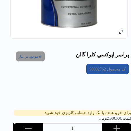
پرايمر اپوكسي کلرا گالن
موجود در انبار
کد محصول
90002762
رای خریدعمده یا تک وارد حساب کاربری خود شوید
یمت :
2,300,000
تومان
1