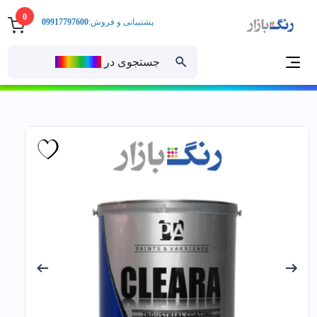
0
پشتیبانی و فروش:
09917797600
جستجوی در
رنــگ‌بازار
خانه
رنگ اپوکسی
پرايمر اپوكسي کلرا گالن