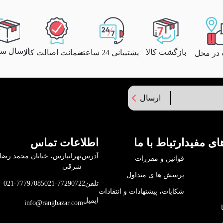
ارسال سری
بازگشت کالا
پشتیبانی 24 ساعته
ضمانت اصالت کالا
 در محل
ارسال
ای مفید
ارتباط با ما
اطلاعات تماس
آدرس
قوانین و مقررات
شرقی
پرسش ها ی متداول
تلفن
021-77290722
021-77797085
شکایات، پیشنهادات و انتقادات
ایمیل
info@rangbazar.com