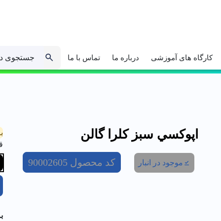
جستجوی د
کارگاه های آموزشی
درباره ما
تماس با ما
اپوكسي سبز کلرا گالن
ب
ق
کد محصول
90002605
موجود در انبار
ب