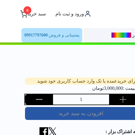
0
ورود و ثبت نام
سبد خرید
ر
رنــگ‌بازار
پشتیبانی و فروش:
09917797600
رای خریدعمده یا تک وارد حساب کاربری خود شوید
یمت :
3,000,000
تومان
1
افزودن به سبد خرید
ه اشتراک بزار :