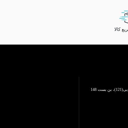
ع کالا
تهرانپارس، خیابان محمد رضایی(121)، بن بست 148