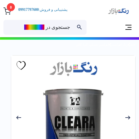
0
پشتیبانی و فروش:
09917797600
جستجوی در
رنــگ‌بازار
خانه
رنگ اپوکسی
اپوكسي مشكي کلرا گالن