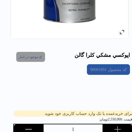
اپوكسي مشكي کلرا گالن
موجود در انبار
کد محصول
90001891
رای خریدعمده یا تک وارد حساب کاربری خود شوید
یمت :
2,550,000
تومان
1