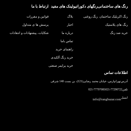
رنگ های ساختمانی
رنگهای دکوراتیو
لینک های مفید
ارتباط با ما
رنگ اکریلیک ساختمان
رنگ روغنی
بلاگ
قوانین و مقررات
رنگ های پلاستیک
اخبار
پرسش ها ی متداول
خرید ضد زنگ
درباره ما
شکایات، پیشنهادات و انتقادات
تماس باما
راهنمای خرید
خرید رنگ آلکیدی
خرید پرایمر صنعتی
اطلاعات تماس
آدرس
تهرانپارس، خیابان محمد رضایی(121)، بن بست 148 شرقی
تلفن
021-77290722
021-77797085
ایمیل
info@rangbazar.com