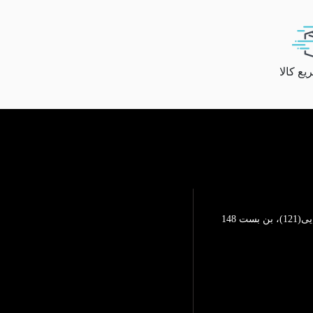
ع کالا
تهرانپارس، خیابان محمد رضایی(121)، بن بست 148