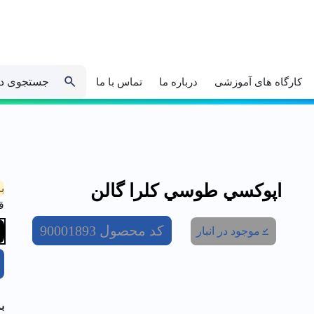
جستجوی د
کارگاه های آموزشی
درباره ما
تماس با ما
اپوكسي طوسي کلرا گالن
ب
ق
کد محصول
90001893
موجود در انبار
ب