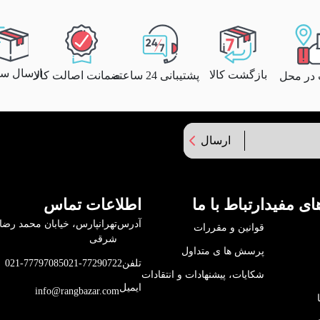
ارسال سری
بازگشت کالا
پشتیبانی 24 ساعته
ضمانت اصالت کالا
 در محل
ارسال
ای مفید
ارتباط با ما
اطلاعات تماس
آدرس
قوانین و مقررات
شرقی
پرسش ها ی متداول
تلفن
021-77290722
021-77797085
شکایات، پیشنهادات و انتقادات
ایمیل
info@rangbazar.com