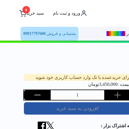
0
ورود و ثبت نام
سبد خرید
ر
رنــگ‌بازار
پشتیبانی و فروش:
09917797600
رای خریدعمده یا تک وارد حساب کاربری خود شوید
یمت :
3,450,000
تومان
1
افزودن به سبد خرید
ه اشتراک بزار :